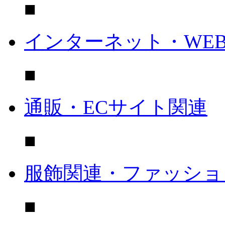
■
インターネット・WE
■
通販・ECサイト関連
■
服飾関連・ファッショ
■