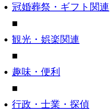
冠婚葬祭・ギフト関連
■
観光・娯楽関連
■
趣味・便利
■
行政・士業・探偵