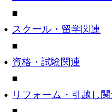
■
スクール・留学関連
■
資格・試験関連
■
リフォーム・引越し関
■