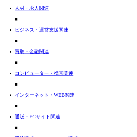
人材・求人関連
■
ビジネス・運営支援関連
■
買取・金融関連
■
コンピューター・携帯関連
■
インターネット・WEB関連
■
通販・ECサイト関連
■