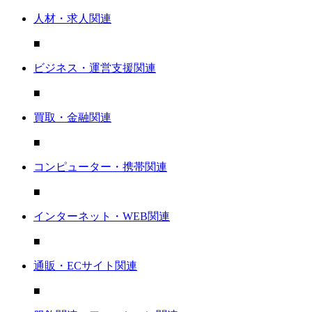
人材・求人関連
■
ビジネス・運営支援関連
■
買取・金融関連
■
コンピューター・携帯関連
■
インターネット・WEB関連
■
通販・ECサイト関連
■