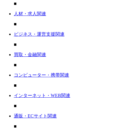
■
人材・求人関連
■
ビジネス・運営支援関連
■
買取・金融関連
■
コンピューター・携帯関連
■
インターネット・WEB関連
■
通販・ECサイト関連
■