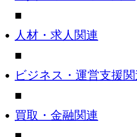
■
人材・求人関連
■
ビジネス・運営支援関
■
買取・金融関連
■