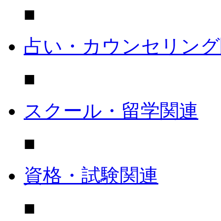
■
占い・カウンセリング
■
スクール・留学関連
■
資格・試験関連
■