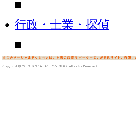
■
行政・士業・探偵
■