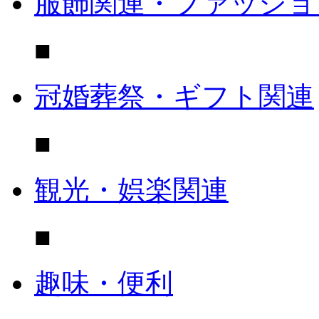
服飾関連・ファッショ
■
冠婚葬祭・ギフト関連
■
観光・娯楽関連
■
趣味・便利