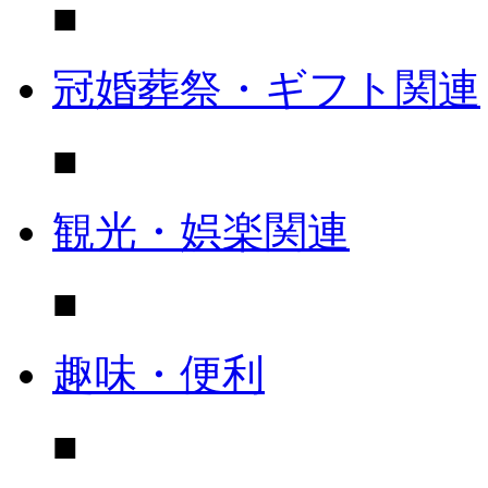
■
冠婚葬祭・ギフト関連
■
観光・娯楽関連
■
趣味・便利
■