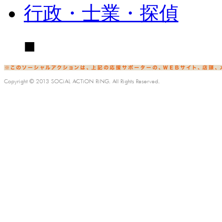
行政・士業・探偵
■