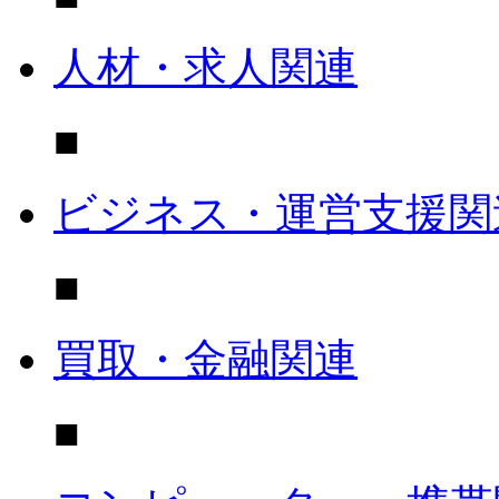
人材・求人関連
■
ビジネス・運営支援関
■
買取・金融関連
■