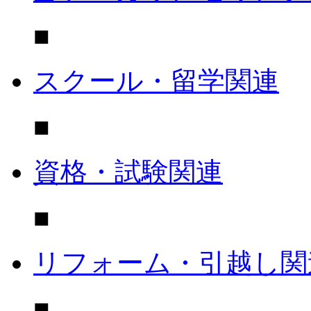
■
スクール・留学関連
■
資格・試験関連
■
リフォーム・引越し関
■