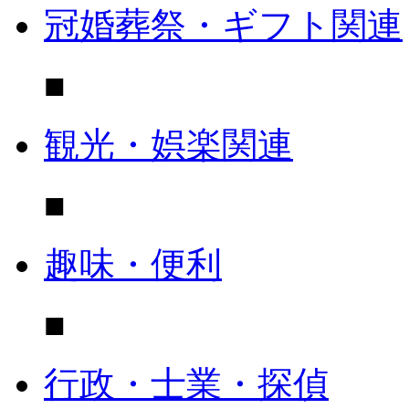
冠婚葬祭・ギフト関連
■
観光・娯楽関連
■
趣味・便利
■
行政・士業・探偵