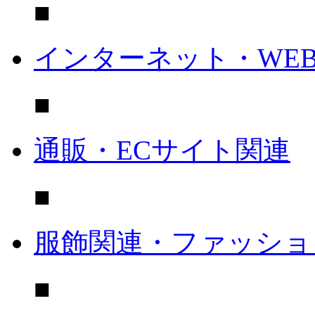
■
インターネット・WE
■
通販・ECサイト関連
■
服飾関連・ファッショ
■